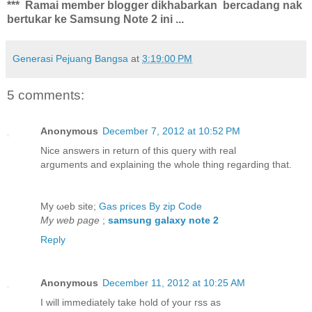
*** Ramai member blogger dikhabarkan bercadang nak
bertukar ke Samsung Note 2 ini ...
Generasi Pejuang Bangsa
at
3:19:00 PM
5 comments:
Anonymous
December 7, 2012 at 10:52 PM
Nice answеrs іn return of thіs query with real
arguments and еxрlaining the whole thіng regarding that.
My ωeb site;
Gas prices By zip Code
My web page
;
samsung galaxy note 2
Reply
Anonymous
December 11, 2012 at 10:25 AM
I will immediatelу tаkе hold of your гss as