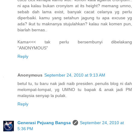
ni apa kalau bukan cronyism at its height? memang umno,
sebab dah lama exist, banyak cacat celanya yg perlu
diperbaiki. kamu yang setahun jagung tu apa excuse yg
ada? ikut tu maknanya stujulahkan? kalau nak komen pun,
biarlah bernas..
Kama<<< tak perlu bersembunyi dibelakang
"ANONYMOUS"
Reply
Anonymous
September 24, 2010 at 9:13 AM
betul tu, tu baru nak jadi naib presiden..penulis blog ni dah
melompat-lompat, yg UMNO tu bapak & anak jadi PM
malaysia senyap la pulak.
Reply
Generasi Pejuang Bangsa
September 24, 2010 at
5:36 PM