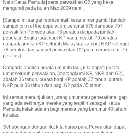
Naib Ketua Pemuda] serta perwakilan G2 yang bakal
mengundi pada bulan Mac 2009 nanti.
[Sampel ini sangat representatif kerana mengambil jumlah
sampel [or n of the population] seramai 578 daripada 797
perwakilan Pemuda atau 73 peratus daripada jumlah
populasi. Begitu juga bagi KP yang meakili 79 peratus
daripada jumlah KP seluruh Malaysia, sampel NKP setinggi
76 peratus dan sampel perwakilan G2 pula merangkumi 75
peratus.]
Daripada analisa purata umur itu tadi, kita dapati purata
umur seluruh perwakilan, (merangkumi KP, NKP dan G2),
adalah 36 tahun, purata bagi KP adalah 37 tahun, purata
NKP pula 36 tahun dan bagi G2 pada 35 tahun.
Ini semua menunjukkan jurang umur atau generational gap
yang ada sekiranya mereka yang terpilih sebagai Ketua
Pemuda kelak adalah bagi mereka yang berumur 40 tahun
ke atas.
Sehubungan dengan itu, kita harap para Perwakilan dapat
menilai dan menilik pemimpin mana yang molek dan