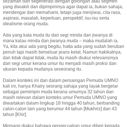
sezaman dan segenerasi dengan golongan atau segmen
yang diwakili dan dipimpininya agar dapat ia, bukan sahaja,
mendengar dan memahami, tetapi juga menjiwai, cita rasa,
aspirasi, masalah, keperluan, perspektif, isu-isu serta
idealisme orang muda.
Ada yang kata muda itu dari segi minda dan jiwanya di
mana kalau minda dan jiwanya muda – maka mudalah ia.
Ya, kita akui ada yang begitu, hatta ada yang sudah beruban
penuh tapi masih berseluar jeans ketat. Namun hakikatnya,
dan tidak dapat tidak, muda itu masih diukur relevansinya
dari segi umur kerana umur itu menjadi masih proksi dan
ukuran kepada mudanya seseorang itu.
Dalam konteks ini dan dalam persaingan Pemuda UMNO
kali ini, hanya Khairy seorang sahaja yang layak bergelar
sebagai pemimpin muda kerana umurnya 32 tahun dan
masih relevan dalam konteks umur Pemuda UMNO yang
diwartakan dalam lingkup 18 hingga 40 tahun, berbanding
calon-calon lain yang berumur 44 tahun [Mukhriz] dan 43
tahun [Khir].
Memang diakui bahawa pengecualian umur diberi kepada